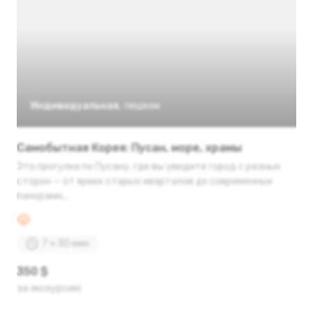
Индивидуальная
,
пешком
Самобытная Корея: Пусан, море, храмы
Это прогулка по Пусану, где вы увидите город с разных
сторон — от ярких старых кварталов до современных
панорамн...
7 ч 30 мин
350 $
за экскурсию