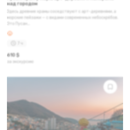
над городом
Здесь древние храмы соседствуют с арт-деревнями, а
морские пейзажи — с видами современных небоскрёбов.
Это Пусан...
7 ч
610 $
за экскурсию