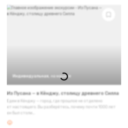
Индивидуальная
,
на машине
Из Пусана — в Кёнджу, столицу древнего Силла
Едем в Кёнджу — город, где прошлое не отделено
от настоящего. Вы разберётесь, почему почти 1000 лет
он был столи...