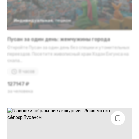
Индивидуальная
,
пешком
Пусан за один день: жемчужины города
Откройте Пусан за один день без спешки и утомительных
переездов. Посетите живописный храм Хэдон Ёнгунса на
скала...
8 часов
127147 ₽
за человека