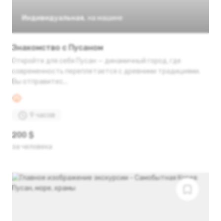
Индивидуальная
,
на машине
Знакомство с Пусаном
Откройте для себя Пусан — динамичный город, где
современность переплетается с древними традициями.
Вы отправитес...
9 часов
200 $
за человека