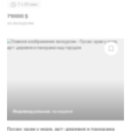
7 ч 30 мин
710000 $
за экскурсию
Индивидуальная
,
на машине
Пусан: храм у моря, арт-деревня и панорама