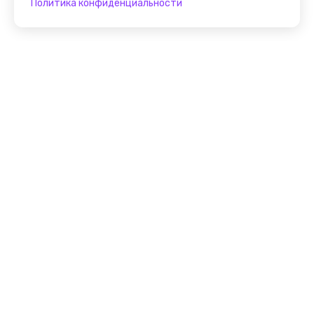
Политика конфиденциальности
Присоединяйтесь к
FindGid!
Размещайте свои экскурсии уже прямо сейчас!
Стать гидом на FindGid