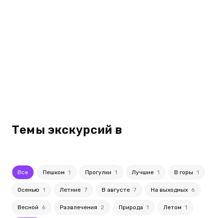
Темы экскурсий в
Все
Пешком
1
Прогулки
1
Лучшие
1
В горы
1
Осенью
1
Летние
7
В августе
7
На выходных
6
Весной
6
Развлечения
2
Природа
1
Летом
1