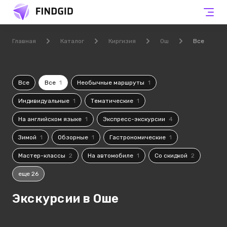
Главная
Каталог
Киргизия
Ош
Все
Все
Все
1
Необычные маршруты
1
Индивидуальные
1
Тематические
1
На английском языке
1
Экспресс-экскурсии
4
Зимой
1
Обзорные
1
Гастрономические
1
Мастер-классы
2
На автомобиле
1
Со скидкой
2
еще 26
Экскурсии в Оше