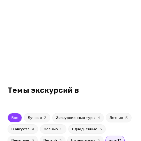
Темы экскурсий в
Все
Лучшие
3
Экскурсионные туры
4
Летние
5
В августе
4
Осенью
5
Однодневные
3
Вечерние
3
Весной
3
На выходных
3
еще 17