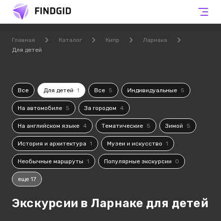
Главная
Каталог
Кипр
Ларнака
Для детей
Все
Для детей
1
Все
5
Индивидуальные
5
На автомобиле
5
За городом
4
На английском языке
4
Тематические
5
Зимой
5
История и архитектура
1
Музеи и искусство
1
Необычные маршруты
1
Популярные экскурсии
0
еще 17
Экскурсии в Ларнаке для детей