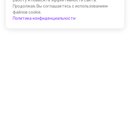
работу и повысить эффективность сайта.
Продолжая, Вы соглашаетесь с использованием
файлов cookie.
Политика конфиденциальности
Присоединяйтесь к
FindGid!
Размещайте свои экскурсии уже прямо сейчас!
Стать гидом на FindGid