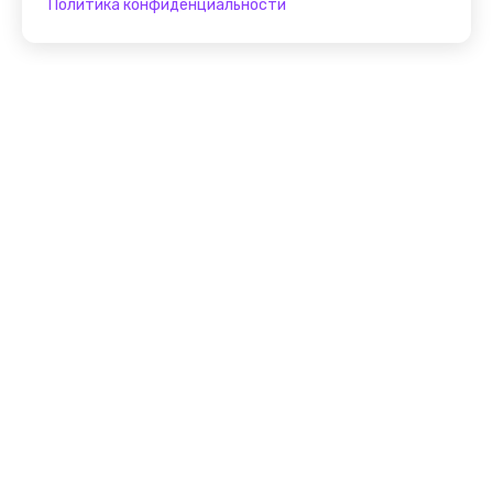
Политика конфиденциальности
Присоединяйтесь к
FindGid!
Размещайте свои экскурсии уже прямо сейчас!
Стать гидом на FindGid