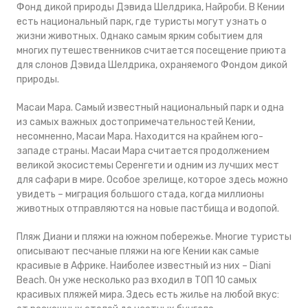
Фонд дикой природы Дэвида Шелдрика, Найроби. В Кении
есть национальный парк, где туристы могут узнать о
жизни животных. Однако самым ярким событием для
многих путешественников считается посещение приюта
для слонов Дэвида Шелдрика, охраняемого Фондом дикой
природы.
Масаи Мара. Самый известный национальный парк и одна
из самых важных достопримечательностей Кении,
несомненно, Масаи Мара. Находится на крайнем юго-
западе страны. Масаи Мара считается продолжением
великой экосистемы Серенгети и одним из лучших мест
для сафари в мире. Особое зрелище, которое здесь можно
увидеть – миграция большого стада, когда миллионы
животных отправляются на новые пастбища и водопой.
Пляж Диани и пляжи на южном побережье. Многие туристы
описывают песчаные пляжи на юге Кении как самые
красивые в Африке. Наиболее известный из них – Diani
Beach. Он уже несколько раз входил в ТОП 10 самых
красивых пляжей мира. Здесь есть жилье на любой вкус: