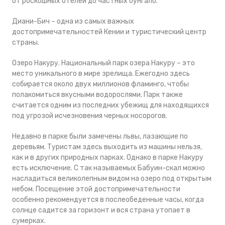
от роскошных отелей до частных бунгало.
Диани-Бич – одна из самых важных
достопримечательностей Кении и туристический центр
страны.
Озеро Накуру. Национальный парк озера Накуру – это
место уникального в мире зрелища. Ежегодно здесь
собирается около двух миллионов фламинго, чтобы
полакомиться вкусными водорослями. Парк также
считается одним из последних убежищ для находящихся
под угрозой исчезновения черных носорогов.
Недавно в парке были замечены львы, лазающие по
деревьям. Туристам здесь выходить из машины нельзя,
как и в других природных парках. Однако в парке Накуру
есть исключение. С так называемых Бабуин-скал можно
насладиться великолепным видом на озеро под открытым
небом. Посещение этой достопримечательности
особенно рекомендуется в послеобеденные часы, когда
солнце садится за горизонт и вся страна утопает в
сумерках.