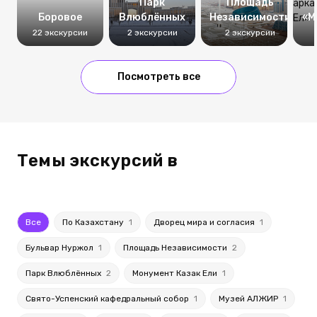
Парк
Площадь
Боровое
Влюблённых
Независимости
«М
22 экскурсии
2 экскурсии
2 экскурсии
Посмотреть все
Темы экскурсий в
Все
По Казахстану
1
Дворец мира и согласия
1
Бульвар Нуржол
1
Площадь Независимости
2
Парк Влюблённых
2
Монумент Казак Ели
1
Свято-Успенский кафедральный собор
1
Музей АЛЖИР
1