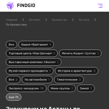
Главная
Каталог
Казахстан
Астана
По Казахстану
Все
Башня «Байтерек»
1
Торговый центр «Хан Шатыр»
1
Мечеть Хазрет-Султан
1
Выставочный комплекс «Экспо»
1
Музей первого президента
1
История и архитектура
3
Все
2
На автомобиле
1
Тематические
2
Экспресс-экскурсии
19
Мини-группы
1
Зимой
1
еще 75