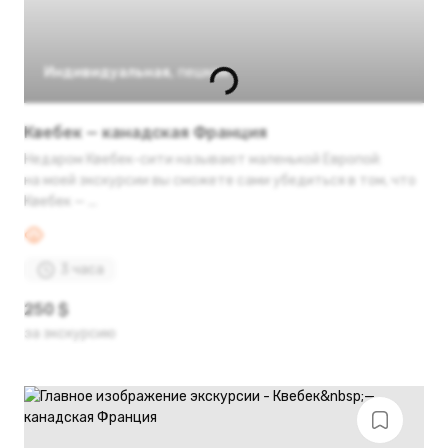
Индивидуальная
,
пешком
Квебек — канадская Франция
Недаром Квебек-сити называют маленькой Европой:
на моей экскурсии вы сможете сами убедиться в том, что
Квебек — ...
3 часа
250 $
за экскурсию