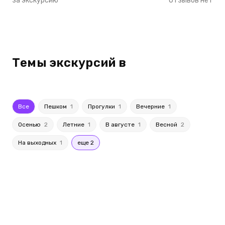
за экскурсию
Отзывов нет
Темы экскурсий в
Все
Пешком
1
Прогулки
1
Вечерние
1
Осенью
2
Летние
1
В августе
1
Весной
2
На выходных
1
еще 2