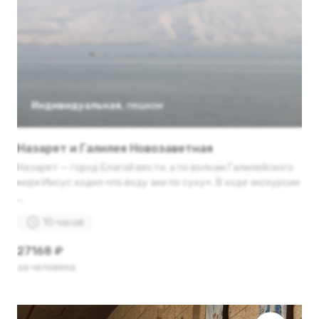
Индивидуальная
,
пешком
Назарет и Галилея Новозаветная
Назарет — город Благой вести, а по волнам Галилейского
моря Иисус ходил «по воду аки по суху». В ходе экскурсии
...
10 часов
27168 ₽
за человека