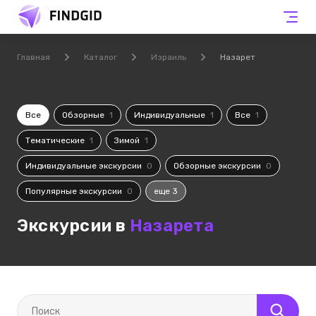
Главная
Каталог
Израиль
Назарет
Все
Обзорные
1
Индивидуальные
1
Все
1
Тематические
1
Зимой
1
Индивидуальные экскурсии
0
Обзорные экскурсии
0
Популярные экскурсии
0
еще 3
Экскурсии в
Назарета