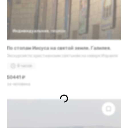
Индивидуальная
,
пешком
По стопам Иисуса на святой земле. Галилея.
Экскурсия по христианским святыням на севере Израиля
8 часов
50441 ₽
за человека