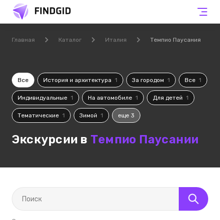
Главная
Каталог
Италия
Темпио Паусания
Все
История и архитектура
1
За городом
1
Все
1
Индивидуальные
1
На автомобиле
1
Для детей
1
Тематические
1
Зимой
1
еще 3
Экскурсии в
Темпио Паусании