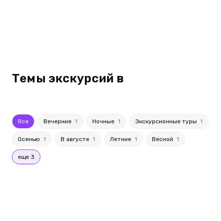
Темы экскурсий в
Все
Вечерние
1
Ночные
1
Экскурсионные туры
1
Осенью
1
В августе
1
Летние
1
Весной
1
еще 3