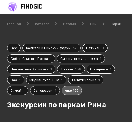
Главная
Каталог
Италия
Рим
Парки
Все
Колизей и Римский форум
56
Ватикан
1
Собор Святого Петра
1
Сикстинская капелла
1
Пинакотека Ватикана
1
Тиволи
138
Обзорные
1
Все
1
Индивидуальные
1
Тематические
1
Зимой
1
За городом
1
еще 166
Экскурсии по паркам Рима