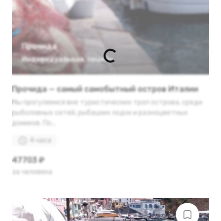
Прочида
Индивидуальная
,
пешком
Прочида — самый самобытный остров Италии
Мы прогуляемся вне туристических троп острова, среди
рыболовных сетей, рыбацких лодок и разноцветных
домиков. По...
4 часа
47703 ₽
за человека