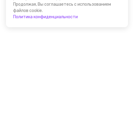
Продолжая, Вы соглашаетесь с использованием
файлов cookie.
Политика конфиденциальности
Присоединяйтесь к
FindGid!
Размещайте свои экскурсии уже прямо сейчас!
Стать гидом на FindGid