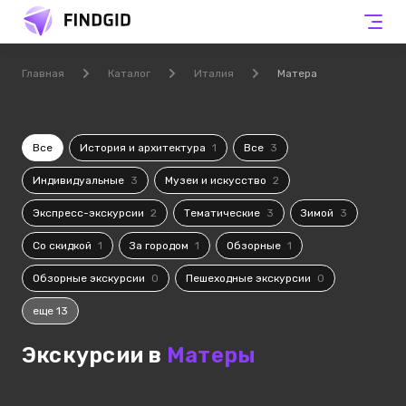
Главная
Каталог
Италия
Матера
Все
История и архитектура
1
Все
3
Индивидуальные
3
Музеи и искусство
2
Экспресс-экскурсии
2
Тематические
3
Зимой
3
Со скидкой
1
За городом
1
Обзорные
1
Обзорные экскурсии
0
Пешеходные экскурсии
0
еще 13
Экскурсии в
Матеры