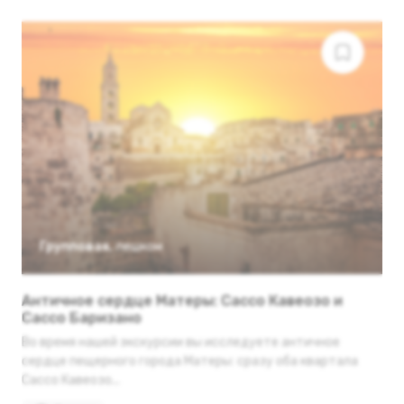
Групповая
,
пешком
Античное сердце Матеры: Сассо Кавеозо и
Сассо Баризано
Во время нашей экскурсии вы исследуете античное
сердце пещерного города Матеры: сразу оба квартала
Сассо Кавеозо...