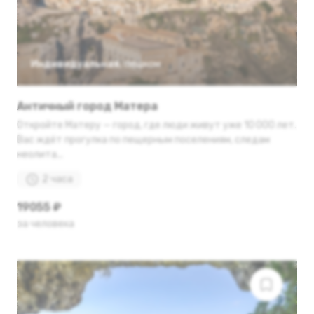
Индивидуальная
,
пешком
Античный город Матера
Откройте Матеру — город, где люди живут уже 10 000 лет.
Вас ждёт прогулка по пещерным поселениям, следам
неолита...
2 часа
19055 ₽
за человека