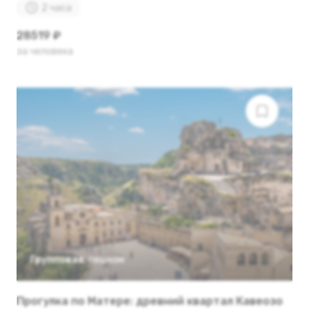
2 часа
28519 ₽
за человека
Групповая
,
пешком
Прогулка по Матере: древний квартал Кавеозо