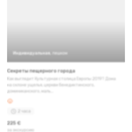
Индивидуальная
,
пешком
Секреты пещерного города
Как выглядит Культурная столица Европы 2019? Дома
на склоне ущелья, церкви бенедиктинского,
доминиканского, маль...
2 часа
225 €
за экскурсию