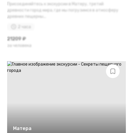
Присоединяйтесь к экскурсии в Матеру, третий
древности город мира, где мы погрузимся в атмосферу
древних пещерны...
2 часа
21209 ₽
за человека
Матера