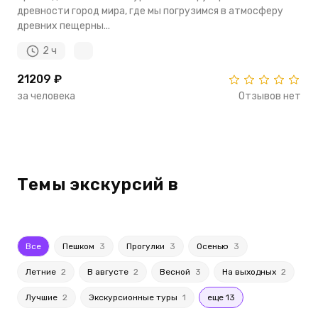
древности город мира, где мы погрузимся в атмосферу
древних пещерны...
2 ч
21209 ₽
за человека
Отзывов нет
Темы экскурсий в
Все
Пешком
3
Прогулки
3
Осенью
3
Летние
2
В августе
2
Весной
3
На выходных
2
Лучшие
2
Экскурсионные туры
1
еще 13