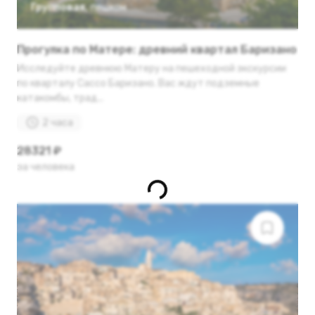
Групповая
,
пешком
Прогулка по Матере: древний квартал Баризано
Исследуйте древнюю Матеру на пешеходной экскурсии
по кварталу Сассо Баризано. Вас ждут подземные
катакомбы, трад...
2 часа
28321 ₽
за человека