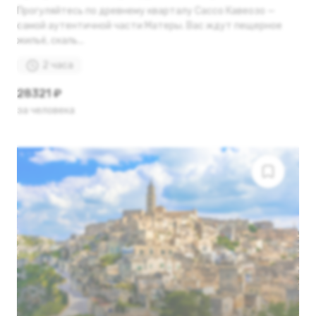
Прогуляйтесь по древнему кварталу Сассо Кавеозо —
самой аутентичной части Матеры. Вас ждут пещерное
жильё, скаль...
2 часа
28321 ₽
за человека