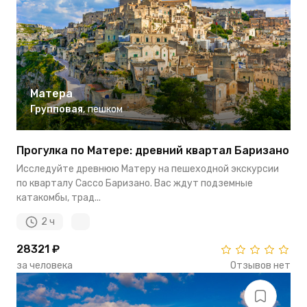
Матера
Групповая
,
пешком
Прогулка по Матере: древний квартал Баризано
Исследуйте древнюю Матеру на пешеходной экскурсии
по кварталу Сассо Баризано. Вас ждут подземные
катакомбы, трад...
2 ч
28321 ₽
за человека
Отзывов нет