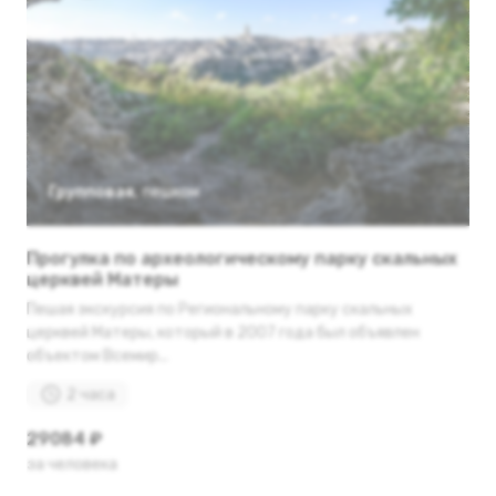
Групповая
,
пешком
Прогулка по археологическому парку скальных
церквей Матеры
Пешая экскурсия по Региональному парку скальных
церквей Матеры, который в 2007 года был объявлен
объектом Всемир...
2 часа
29084 ₽
за человека