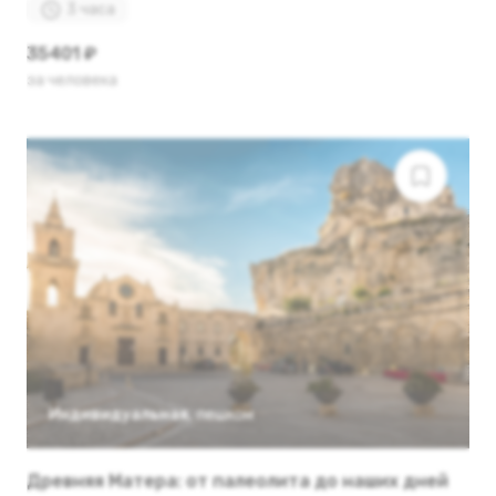
3 часа
35401 ₽
за человека
Индивидуальная
,
пешком
Древняя Матера: от палеолита до наших дней