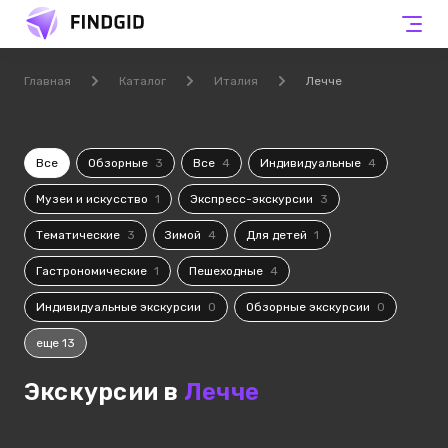
Главная
Каталог
Италия
Лечче
Все
Обзорные
3
Все
4
Индивидуальные
4
Музеи и искусство
1
Экспресс-экскурсии
3
Тематические
3
Зимой
4
Для детей
1
Гастрономические
1
Пешеходные
4
Индивидуальные экскурсии
0
Обзорные экскурсии
0
еще 13
Экскурсии в
Лечче