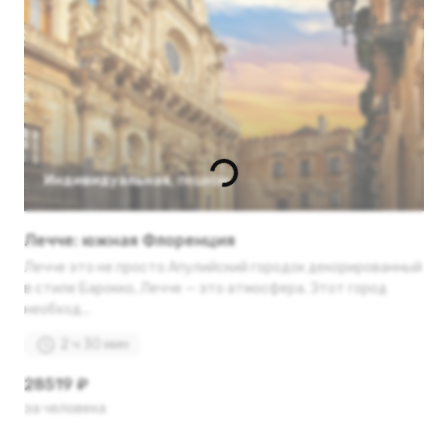
Индивидуальная
,
пешком
Лечче: южная Флоренция
Лечче это не просто Апулийский городок декорированный
в стиле Барокко, Лечче — это атмосфера. Этот город
необход...
2 ч 30 мин
28519 ₽
за человека