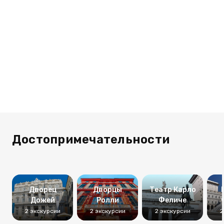
Достопримечательности
Дворец
Дворцы
Театр Карло
Дожей
Ролли
Феличе
2 экскурсии
2 экскурсии
2 экскурсии
2