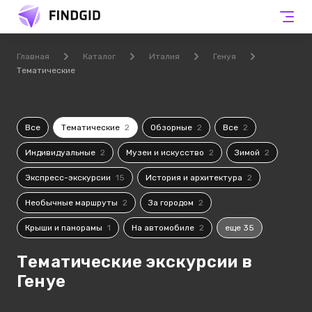
Главная
Каталог
Италия
Генуя
Тематические
Все
Тематические
2
Обзорные
2
Все
2
Индивидуальные
2
Музеи и искусство
2
Зимой
2
Экспресс-экскурсии
15
История и архитектура
2
Необычные маршруты
2
За городом
2
Крыши и панорамы
1
На автомобиле
2
еще 35
Тематические экскурсии в
Генуе