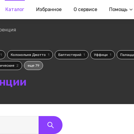
Каталог
Избранное
О сервисе
Помощь
ренция
1
Колокольня Джотто
1
Баптистерий
1
Уффици
1
Палацц
тические
2
еще 79
нции