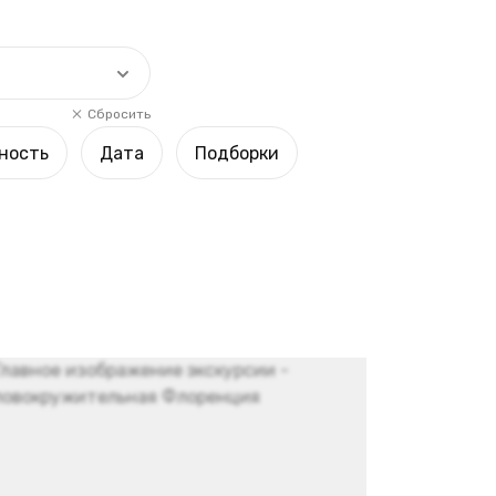
Сбросить
ность
Дата
Подборки