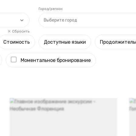
Город/регион
Выберите город
Сбросить
Стоимость
Доступные языки
Продолжитель
Моментальное бронирование