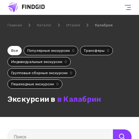
Главная
Каталог
Италия
Калабрия
Все
Популярные экскурсии
0
Трансферы
0
Индивидуальные экскурсии
0
Групповые сборные экскурсии
0
Пешеходные экскурсии
0
Экскурсии в
в Калабрии