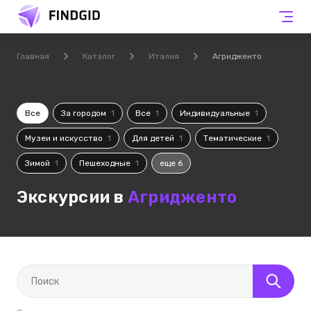
Главная
Каталог
Италия
Агридженто
Все
За городом
1
Все
1
Индивидуальные
1
Музеи и искусство
1
Для детей
1
Тематические
1
Зимой
1
Пешеходные
1
еще 6
Экскурсии в
Агридженто