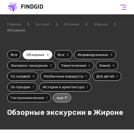
Главная
Каталог
Испания
Жирона
Обзорные
Все
Обзорные
4
Все
4
Индивидуальные
4
Экспресс-экскурсии
3
Тематические
2
Зимой
4
Со скидкой
4
Необычные маршруты
1
Для детей
1
За городом
1
История и архитектура
1
Гастрономические
1
еще 17
Обзорные экскурсии в Жироне