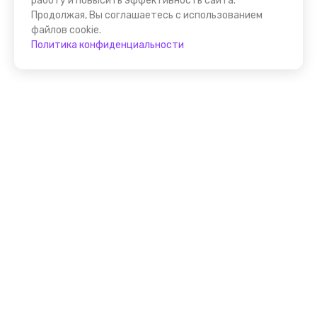
работу и повысить эффективность сайта.
Продолжая, Вы соглашаетесь с использованием
файлов cookie.
Политика конфиденциальности
Присоединяйтесь к
FindGid!
Размещайте свои экскурсии уже прямо сейчас!
Стать гидом на FindGid