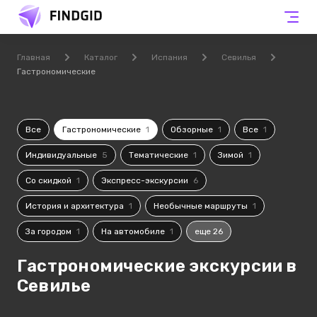
Главная
Каталог
Испания
Севилья
Гастрономические
Все
Гастрономические
1
Обзорные
1
Все
1
Индивидуальные
5
Тематические
1
Зимой
1
Со скидкой
1
Экспресс-экскурсии
6
История и архитектура
1
Необычные маршруты
1
За городом
1
На автомобиле
1
еще 26
Гастрономические экскурсии в
Севилье