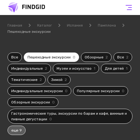
Главная
Каталог
Испания
Памплона
Пешеходные экскурсии
Все
Пешеходные экскурсии
0
Обзорные
2
Все
2
Индивидуальные
2
Музеи и искусство
1
Для детей
1
Тематические
2
Зимой
2
Индивидуальные экскурсии
0
Популярные экскурсии
0
Обзорные экскурсии
0
Гастрономические туры, экскурсии по барам и кафе, винные и
пивные дегустации
0
еще 9