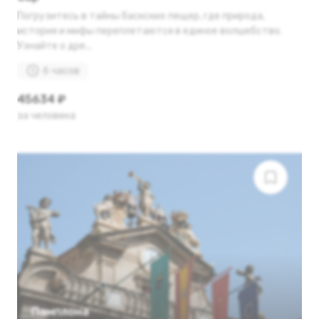
Погрузитесь в тайны баскских пещер, где природа,
история и мифы переплетаются в единое волшебство.
Узнайте о дре...
6 часов
45634 ₽
за человека
Памплона