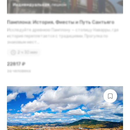
Индивидуальная
,
пешком
Памплона: История, Фиесты и Путь Сантьяго
Исследуйте древнюю Памплону — столицу Наварры, где
история переплетается с традициями. Прогулка по
знаковым мест...
2 ч 30 мин
22817 ₽
за человека