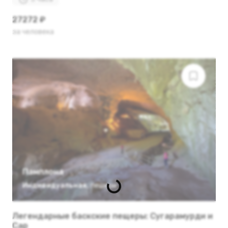
27272 ₽
за человека
Памплона
Индивидуальная
,
пешком
Легендарные баскские пещеры: Сугарамурди и
Сар