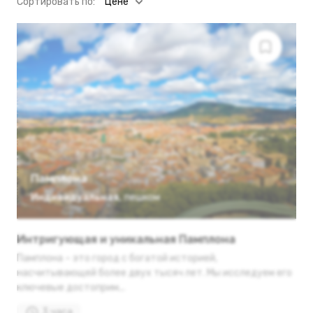
Cортировать по:
Цене
Памплона
Индивидуальная
,
пешком
Интригующая и уникальная Памплона
Памплона – это город с богатой историей,
насчитывающей более двух тысяч лет. Мы исследуем его
ключевые достоприм...
3 часа