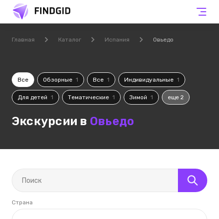
Главная
Каталог
Испания
Овьедо
Все
Обзорные
1
Все
1
Индивидуальные
1
Для детей
1
Тематические
1
Зимой
1
еще 2
Экскурсии в
Овьедо
Страна