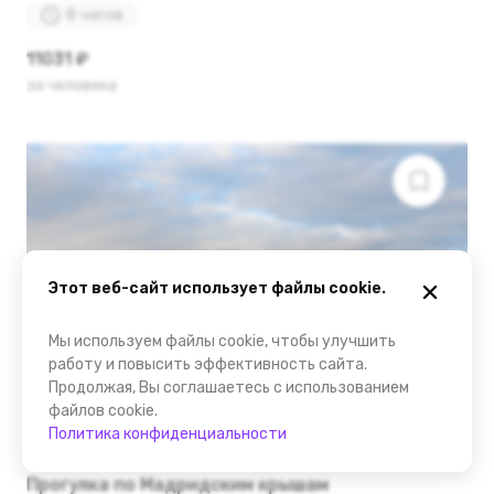
8 часов
11031 ₽
за человека
Этот веб-сайт использует файлы cookie.
Мы используем файлы cookie, чтобы улучшить
работу и повысить эффективность сайта.
Продолжая, Вы соглашаетесь с использованием
файлов cookie.
Индивидуальная
,
пешком
Политика конфиденциальности
Прогулка по Мадридским крышам