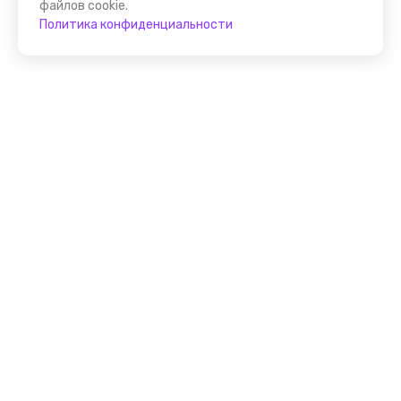
файлов cookie.
Политика конфиденциальности
Присоединяйтесь к
FindGid!
Размещайте свои экскурсии уже прямо сейчас!
Стать гидом на FindGid