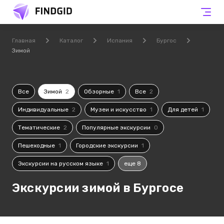
Главная
Каталог
Испания
Бургос
Зимой
Все
Зимой
2
Обзорные
1
Все
2
Индивидуальные
2
Музеи и искусство
1
Для детей
1
Тематические
2
Популярные экскурсии
0
Пешеходные
1
Городские экскурсии
1
Экскурсии на русском языке
1
еще 8
Экскурсии зимой в Бургосе