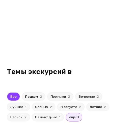
Темы экскурсий в
Все
Пешком
2
Прогулки
2
Вечерние
2
Лучшие
1
Осенью
2
В августе
2
Летние
2
Весной
2
На выходные
1
еще 8