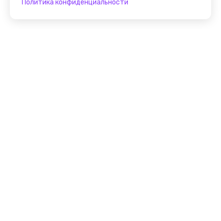
Политика конфиденциальности
Присоединяйтесь к
FindGid!
Размещайте свои экскурсии уже прямо сейчас!
Стать гидом на FindGid