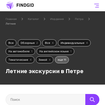
Главная
Каталог
Иордания
Петра
Летние
Все
Обзорные
2
Все
4
Индивидуальные
4
На автомобиле
1
На английском языке
1
Тематические
4
Зимой
4
еще 11
Летние экскурсии в Петре