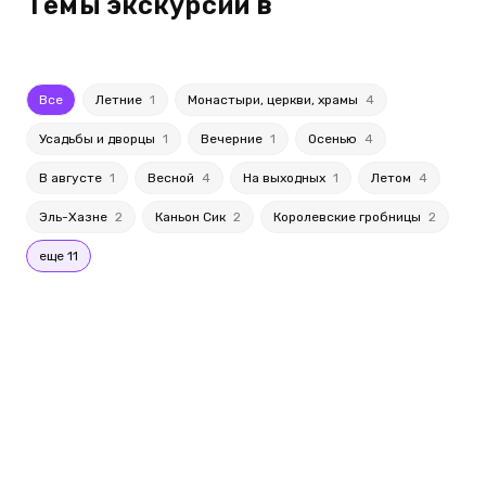
Темы экскурсий в
Все
Летние
1
Монастыри, церкви, храмы
4
Усадьбы и дворцы
1
Вечерние
1
Осенью
4
В августе
1
Весной
4
На выходных
1
Летом
4
Эль-Хазне
2
Каньон Сик
2
Королевские гробницы
2
еще 11