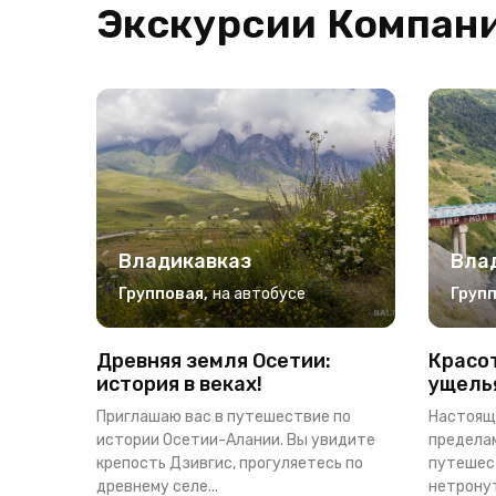
Экскурсии Компани
Владикавказ
Вла
Групповая
,
на автобусе
Груп
Древняя земля Осетии:
Красот
история в веках!
ущель
Приглашаю вас в путешествие по
Настоящ
истории Осетии-Алании. Вы увидите
пределам
крепость Дзивгис, прогуляетесь по
путешес
древнему селе...
нетронут