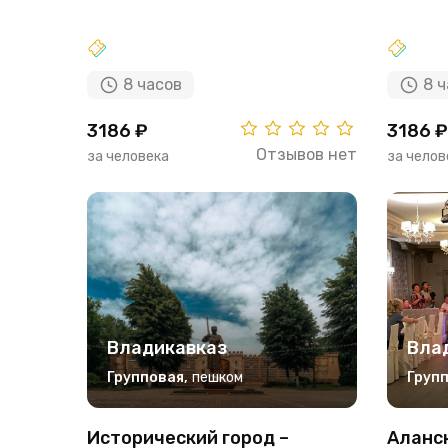
8 часов
8 
3186 ₽
3186 ₽
Отзывов нет
за человека
за челов
Владикавказ
Вла
Групповая
,
пешком
Груп
Исторический город –
Аланск