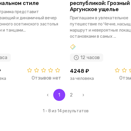
нальном стиле
республикой: Грозный
Аргунское ущелье
грамма представит
вающий и динамичный вечер
Приглашаем в увлекательное
онного осетинского застолья
путешествие по Чечне, насы
 и танцами...
маршрут и невероятные локац
остановками в самых ...
аса
12 часов
₽
4248 ₽
Отзывов нет
Отзы
ека
за человека
‹
1
2
›
1 - 8 из 14 результатов