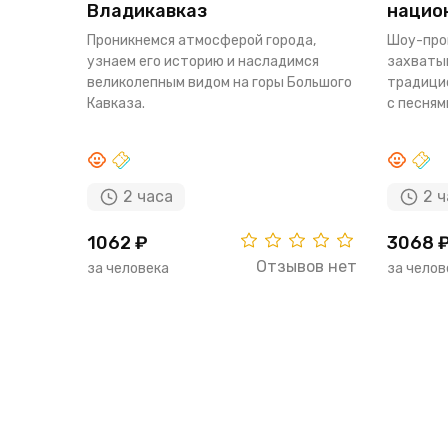
Владикавказ
нацио
Проникнемся атмосферой города,
Шоу-про
узнаем его историю и насладимся
захваты
великолепным видом на горы Большого
традици
Кавказа.
с песнями
2 часа
2 ч
1062 ₽
3068 
Отзывов нет
за человека
за челов