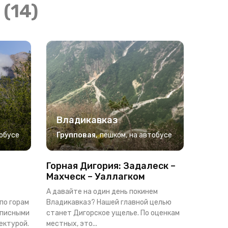
9
(14)
Владикавказ
обусе
Групповая
,
пешком
,
на автобусе
Горная Дигория: Задалеск –
Махческ – Уаллагком
А давайте на один день покинем
по горам
Владикавказ? Нашей главной целью
описными
станет Дигорское ущелье. По оценкам
ектурой.
местных, это...