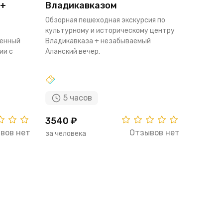
 +
Владикавказом
Обзорная пешеходная экскурсия по
культурному и историческому центру
щенный
Владикавказа + незабываемый
ии с
Аланский вечер.
5 часов
3540 ₽
вов нет
Отзывов нет
за человека