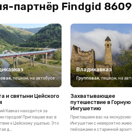
я-партнёр Findgid 860
дикавказ
Владикавказ
повая
,
пешком
,
на автобусе
Групповая
,
пешком
,
на авт
а и святыни Цейского
Захватывающее
я
путешествие в Горную
Ингушетию
ий Кавказ находится за
и городов! Приглашаю вас в
Приглашаем вас на экскурсию 
твие к Цейскому ущелью. Это
Ингушетии с невероятно жив
ая д...
пейзажами и старинной архит