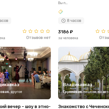
Вы п...
часов
8 часов
3186 ₽
Отзывов нет
Отзы
ека
за человека
дикавказ
Владикавказ
повая
,
другое
Групповая
,
пешком
,
на авт
ий вечер – шоу в этно-
Знакомство с Чеченск