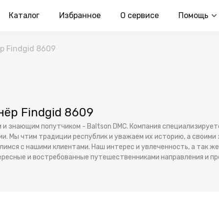
Каталог
Избранное
О сервисе
Помощь
 Findgid 8609
ёр Findgid 8609
и знающим попутчиком - Baltson DMC. Компания специализирует
ии. Мы чтим традиции республик и уважаем их историю, а своим
имся с нашими клиентами. Наш интерес и увлеченность, а так ж
ересные и востребованные путешественниками направления и пр