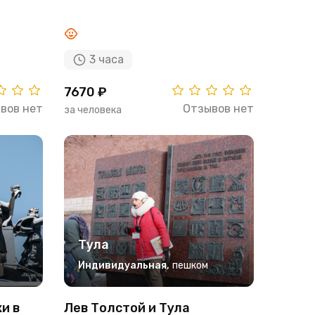
3 часа
7670 ₽
вов нет
Отзывов нет
за человека
Тула
Индивидуальная
,
пешком
и в
Лев Толстой и Тула