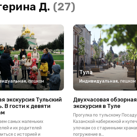
терина Д.
(27)
а
Тула
видуальная
,
пешком
Индивидуальная
,
пешком
я экскурсия Тульский
Двухчасовая обзорная
. В гости к девяти
экскурсия в Туле
ам
Прогулка по тульскому Посаду
аем самых маленьких
Казанской набережной и купе
лей и их родителей
улочкам со старинными храма
иться с историей и
погружение в...