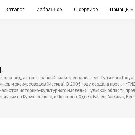
Каталог
Избранное
О сервисе
Помощь
.
к, краевед, аттестованный гид и преподаватель Тульского Госуд
ков и экскурсоводов (Москва). В 2005 году создала проект «ГИД
циалистов историко-культурного наследия Тульской области пров
едиции на Куликово поле, в Поленово, Одоев, Белев, Алексин, Вен