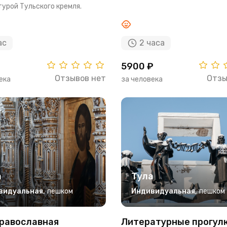
урой Тульского кремля.
ас
2 часа
₽
5900 ₽
Отзывов нет
Отзы
ека
за человека
а
Тула
видуальная
,
пешком
Индивидуальная
,
пешком
православная
Литературные прогулк