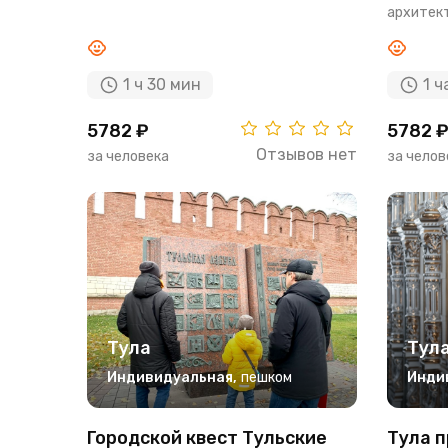
архитект
1 ч 30 мин
1 ч
5782 ₽
5782 
Отзывов нет
за человека
за челов
Тула
Тул
Индивидуальная
,
пешком
Инди
Городской квест Тульские
Тула 