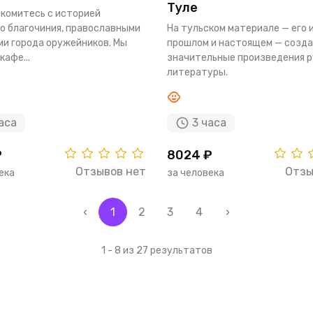
Туле
комитесь с историей
о благочиния, православными
На тульском материале — его 
и города оружейников. Мы
прошлом и настоящем — созд
кафе...
значительные произведения р
литературы.
аса
3 часа
₽
8024 ₽
Отзывов нет
Отзы
ека
за человека
‹
1
2
3
4
›
1 - 8 из 27 результатов