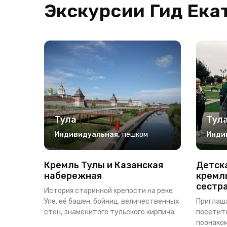
Экскурсии Гид Ека
Тула
Тул
Индивидуальная
,
пешком
Инди
Кремль Тулы и Казанская
Детска
набережная
кремль
сестр
История старинной крепости на реке
Упе, её башен, бойниц, величественных
Приглаш
стен, знаменитого тульского кирпича.
посетите
познаком