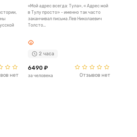
«Мой адрес всегда: Тула», « Адрес мой
истории,
в Тулу просто» - именно так часто
аны
заканчивал письма Лев Николаевич
усской
Толсто...
2 часа
6490 ₽
вов нет
Отзывов нет
за человека