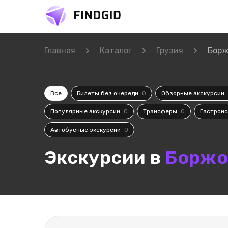
Главная
Каталог
Грузия
Бор
Все
Билеты без очереди
0
Обзорные экскурсии
Популярные экскурсии
0
Трансферы
0
Гастроно
Автобусные экскурсии
0
Экскурсии в
Боржо