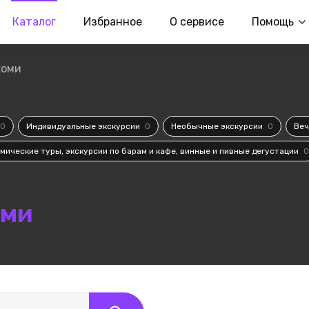
Каталог
Избранное
О сервисе
Помощь
жоми
0
Индивидуальные экскурсии
0
Необычные экскурсии
0
Веч
мические туры, экскурсии по барам и кафе, винные и пивные дегустации
0
ми