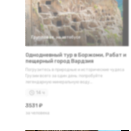
Групповая
,
на автобусе
Однодневный тур в Боржоми, Рабат и
пещерный город Вардзия
Погрузитесь в природные и исторические чудеса
Грузии всего за один день: попробуйте
легендарную минеральную воду...
14 ч
3531 ₽
за человека