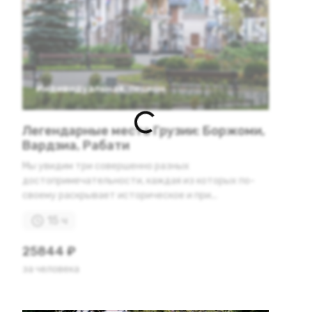
Индивидуальная
,
пешком
Легендарные места Грузии: Боржоми,
Вардзиа, Рабати
Мы увидим три совершенно разных
достопримечательности, каждая из которых по-
своему раскрывает историческое и при...
15 ч
25844 ₽
за человека