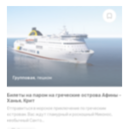
Групповая
,
пешком
Билеты на паром на греческие острова Афины -
Ханья, Крит
Отправиться в морское приключение по греческим
островам. Вас ждут гламурный и роскошный Миконос,
необычный Санто...