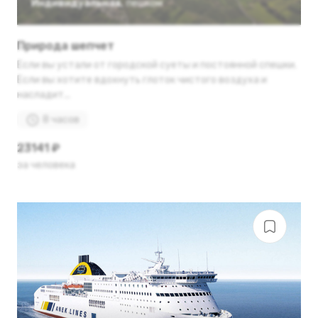
Индивидуальная
,
пешком
Природа шепчет
Если вы устали от городской суеты и постоянной спешки.
Если вы хотите вдохнуть глоток чистого воздуха и
насладит...
8 часов
23141 ₽
за человека