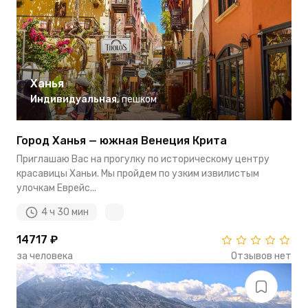
Ханья
Индивидуальная
,
пешком
Город Ханья — южная Венеция Крита
Приглашаю Вас на прогулку по историческому центру
красавицы Ханьи. Мы пройдем по узким извилистым
улочкам Еврейс...
4 ч 30 мин
14717 ₽
за человека
Отзывов нет