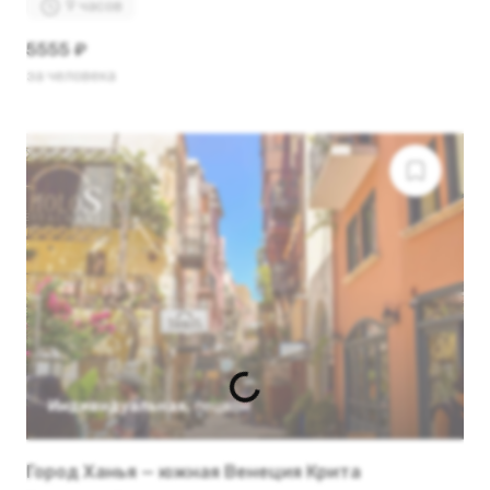
9 часов
5555 ₽
за человека
Индивидуальная
,
пешком
Город Ханья — южная Венеция Крита