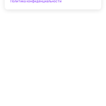
Политика конфиденциальности
Присоединяйтесь к
FindGid!
Размещайте свои экскурсии уже прямо сейчас!
Стать гидом на FindGid