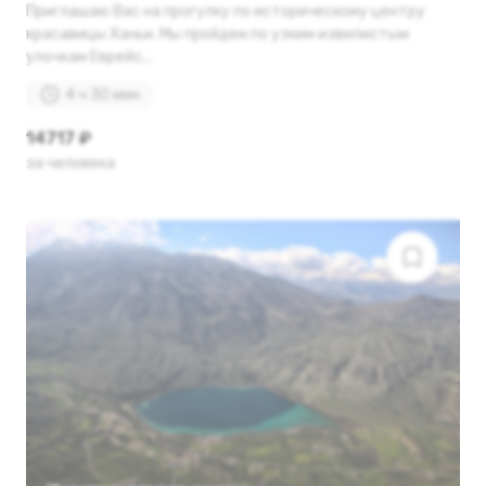
Приглашаю Вас на прогулку по историческому центру
красавицы Ханьи. Мы пройдем по узким извилистым
улочкам Еврейс...
4 ч 30 мин
14717 ₽
за человека