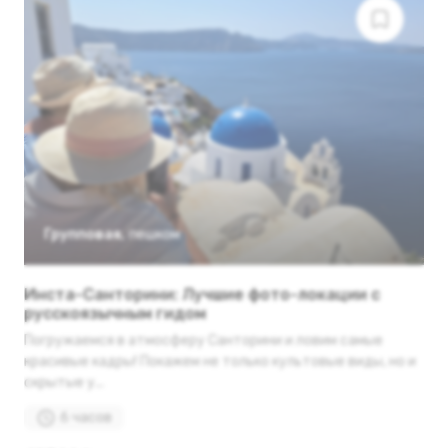
Групповая
,
пешком
Инста-Санторини: Лучшие фото-локации с
русскоязычным гидом
Погружаемся в атмосферу Санторини и ловим самые
красивые кадры! Покажем не только культовые виды, но и
скрытые у...
6 часов