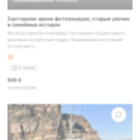
Индивидуальная
,
на машине
Санторини: яркие фотолокации, старые улочки
и семейные истории
Мы погрузимся в атмосферу Санторини и будем ловить
красивые колоритные кадры. Покажем вам настоящий
остров вне о...
6 часов
500 €
за экскурсию