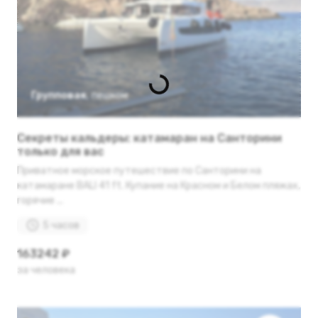
Групповая
,
пешком
Секреты кальдеры: катамаран на Санторини
только для вас
Приватное морское путешествие по Санторини на
катамаране BALI 41 ft. Купание на Красном и Белом пляжах,
горячие ...
5 часов
163242 ₽
за человека