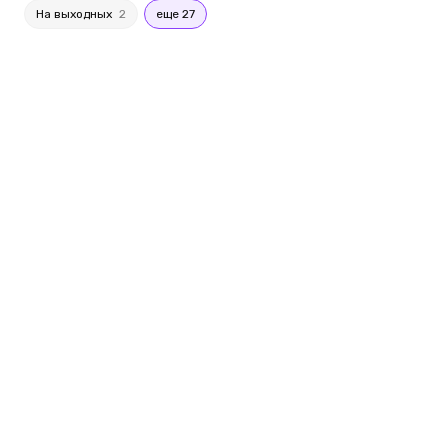
На выходных
2
еще 27