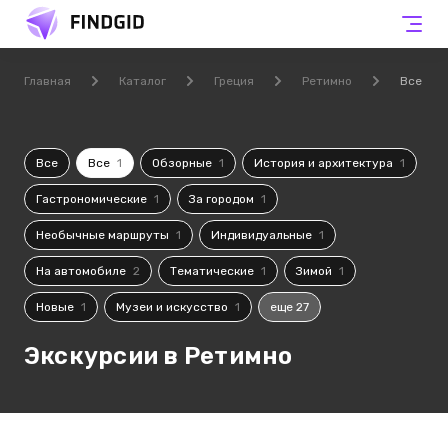
Главная
Каталог
Греция
Ретимно
Все
Все
Все
1
Обзорные
1
История и архитектура
1
Гастрономические
1
За городом
1
Необычные маршруты
1
Индивидуальные
1
На автомобиле
2
Тематические
1
Зимой
1
Новые
1
Музеи и искусство
1
еще 27
Экскурсии в Ретимно