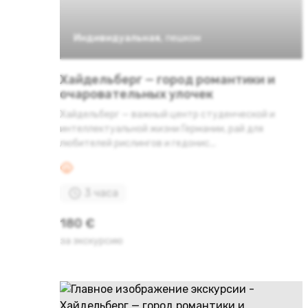
Индивидуальная
,
пешком
Хайдельберг — город романтики и
очаровательных улочек
Хайдельберг — важный центр студенческой и
интеллектуальной жизни Германии, рай для
любителей рислингов и гедонис...
3 часа
180 €
за экскурсию