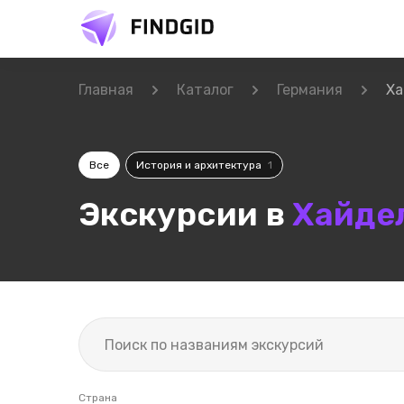
Главная
Каталог
Германия
Ха
Все
История и архитектура
1
Экскурсии в
Хайде
Страна