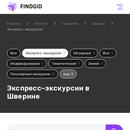
Главная
Каталог
Германия
Шверин
Экспресс-экскурсии
Все
Экспресс-экскурсии
1
Обзорные
1
Все
1
Индивидуальные
1
Тематические
1
Зимой
1
Популярные экскурсии
0
еще 3
Экспресс–экскурсии в
Шверине