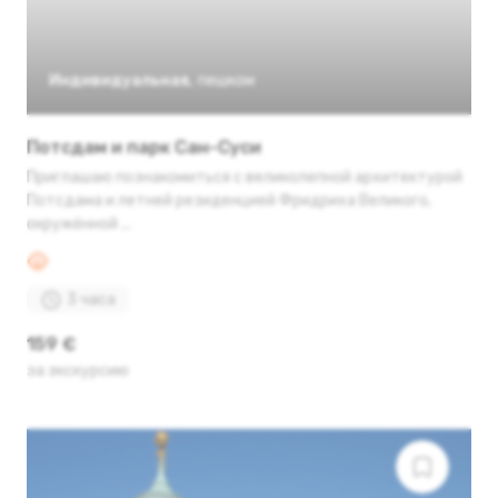
Индивидуальная
,
пешком
Потсдам и парк Сан-Суси
Приглашаю познакомиться с великолепной архитектурой
Потсдама и летней резиденцией Фридриха Великого,
окружённой ...
3 часа
159 €
за экскурсию