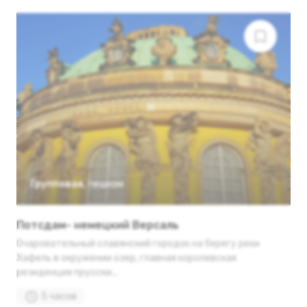
Групповая
,
пешком
Потсдам- немецкий Версаль
Очаровательный славянский городок на берегу реки
Хафель в окружении озер, главная королевская
резиденция прусски...
5 часов