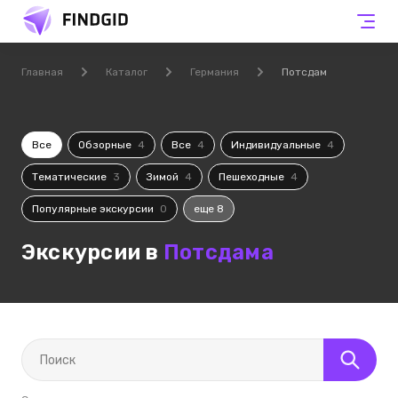
Главная
Каталог
Германия
Потсдам
Все
Обзорные
4
Все
4
Индивидуальные
4
Тематические
3
Зимой
4
Пешеходные
4
Популярные экскурсии
0
еще 8
Экскурсии в
Потсдама