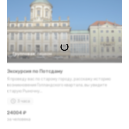
Групповая
,
пешком
Экскурсия по Потсдаму
Я проведу вас по старому городу, расскажу историю
возникновения Голландского квартала, вы увидите
старую Рыночну...
3 часа
24004 ₽
за человека