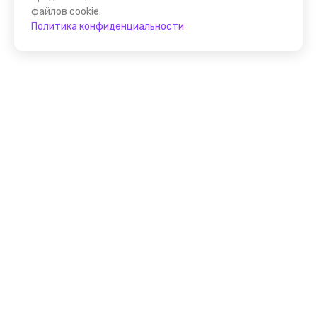
файлов cookie.
Политика конфиденциальности
Присоединяйтесь к
FindGid!
Размещайте свои экскурсии уже прямо сейчас!
Стать гидом на FindGid