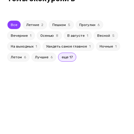
Все
Летние
2
Пешком
5
Прогулки
6
Вечерние
1
Осенью
8
В августе
1
Весной
5
На выходных
1
Увидеть самое главное
1
Ночные
1
Летом
6
Лучшие
6
еще 17