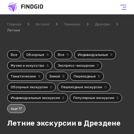
Главная
Каталог
Германия
Дрезден
Летние
Все
Обзорные
4
Все
9
Индивидуальные
9
Музеи и искусство
5
Экспресс-экскурсии
7
Тематические
4
Зимой
8
Пешеходные
5
Обзорные экскурсии
2
Пешеходные экскурсии
0
Индивидуальные экскурсии
2
Популярные экскурсии
2
еще 17
Летние экскурсии в Дрездене