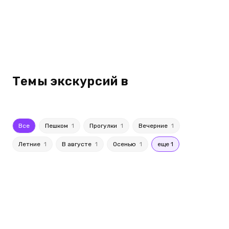
Темы экскурсий в
Все
Пешком
1
Прогулки
1
Вечерние
1
Летние
1
В августе
1
Осенью
1
еще 1