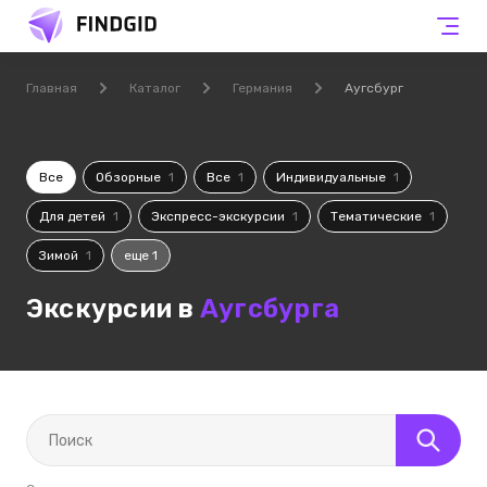
Главная
Каталог
Германия
Аугсбург
Все
Обзорные
1
Все
1
Индивидуальные
1
Для детей
1
Экспресс-экскурсии
1
Тематические
1
Зимой
1
еще 1
Экскурсии в
Аугсбурга