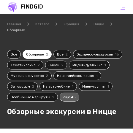
Главная
Каталог
Франция
Ницца
Обзорные
Все
Обзорные
2
Все
2
Экспресс-экскурсии
16
Тематические
2
Зимой
2
Индивидуальные
1
Музеи и искусство
2
На английском языке
1
За городом
2
На автомобиле
1
Мини-группы
1
Необычные маршруты
2
еще 45
Обзорные экскурсии в Ницце