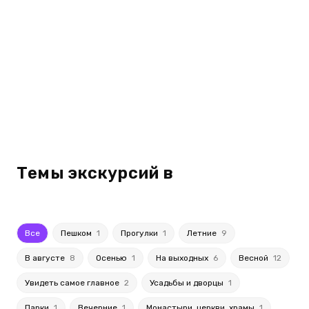
Темы экскурсий в
Все
Пешком
1
Прогулки
1
Летние
9
В августе
8
Осенью
1
На выходных
6
Весной
12
Увидеть самое главное
2
Усадьбы и дворцы
1
Парки
1
Вечерние
1
Монастыри, церкви, храмы
1