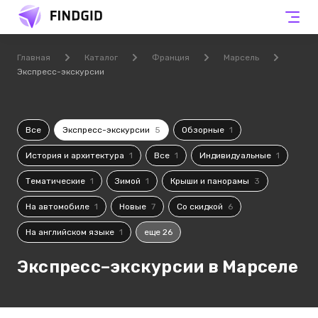
Главная
Каталог
Франция
Марсель
Экспресс-экскурсии
Все
Экспресс-экскурсии
5
Обзорные
1
История и архитектура
1
Все
1
Индивидуальные
1
Тематические
1
Зимой
1
Крыши и панорамы
3
На автомобиле
1
Новые
7
Со скидкой
6
На английском языке
1
еще 26
Экспресс–экскурсии в Марселе