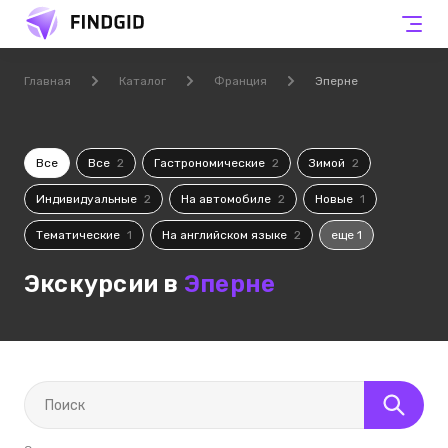
Главная
Каталог
Франция
Эперне
Все
Все
2
Гастрономические
2
Зимой
2
Индивидуальные
2
На автомобиле
2
Новые
1
Тематические
1
На английском языке
2
еще 1
Экскурсии в
Эперне