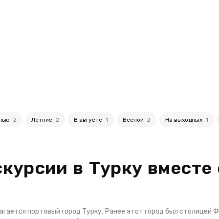
нью
2
Летние
2
В августе
1
Весной
2
На выходных
1
курсии в Турку вместе
лагается портовый город Турку. Ранее этот город был столицей