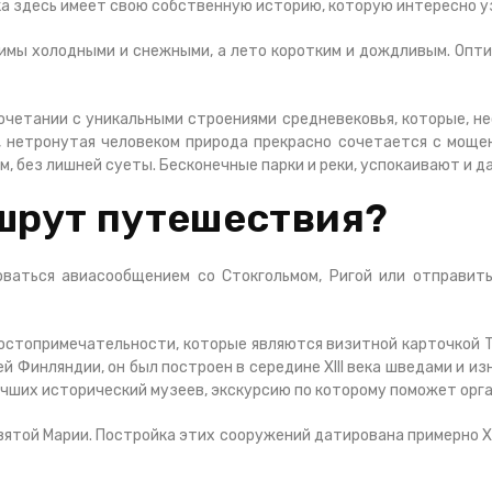
а здесь имеет свою собственную историю, которую интересно уз
имы холодными и снежными, а лето коротким и дождливым. Опт
четании с уникальными строениями средневековья, которые, не
, нетронутая человеком природа прекрасно сочетается с моще
, без лишней суеты. Бесконечные парки и реки, успокаивают и д
шрут путешествия?
оваться авиасообщением со Стокгольмом, Ригой или отправить
стопримечательности, которые являются визитной карточкой Ту
 Финляндии, он был построен в середине XIII века шведами и и
учших исторический музеев, экскурсию по которому поможет орга
вятой Марии. Постройка этих сооружений датирована примерно X