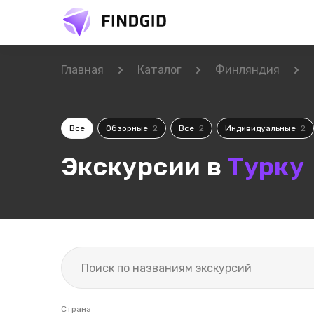
Главная
Каталог
Финляндия
Все
Обзорные
2
Все
2
Индивидуальные
2
Экскурсии в
Турку
Страна