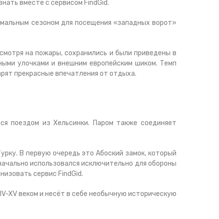
нать вместе с сервисом FindGid.
имальным сезоном для посещения «западных ворот»
смотря на пожары, сохранились и были приведены в
ными улочками и внешним европейским шиком. Темп
арят прекрасные впечатления от отдыха.
ся поездом из Хельсинки. Паром также соединяет
рку. В первую очередь это Абоский замок, который
значально использовался исключительно для обороны
низовать сервис FindGid.
IV-XV веком и несёт в себе необычную историческую