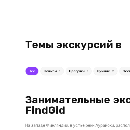
Темы экскурсий в
Все
Пешком
1
Прогулки
1
Лучшие
2
Осе
Занимательные экс
FindGid
На западе Финляндии, в устье реки Аурайоки, распо