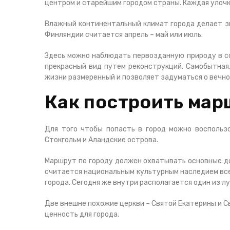
центром и старейшим городом страны. Каждая улочк
Влажный континентальный климат города делает з
Финляндии считается апрель – май или июль.
Здесь можно наблюдать первозданную природу в со
прекрасный вид путем реконструкций. Самобытная
жизни размеренный и позволяет задуматься о вечном
Как построить мар
Для того чтобы попасть в город можно воспольз
Стокгольм и Аландские острова.
Маршрут по городу должен охватывать основные до
считается национальным культурным наследием всей
города. Сегодня же внутри располагается один из л
Две внешне похожие церкви – Святой Екатерины и С
ценность для города.