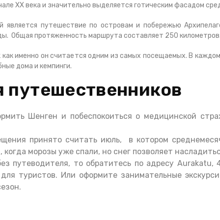
ачале XX века и значительно выделяется готическим фасадом сре
 является путешествие по островам и побережью Архипелаго
ды. Общая протяженность маршрута составляет 250 километров
к как именно он считается одним из самых посещаемых. В каждо
бные дома и кемпинги.
я путешественников
рмить Шенген и побеспокоиться о медицинской страх
щения принято считать июль, в котором среднемесяч
когда морозы уже спали, но снег позволяет насладиться
ез путеводителя, то обратитесь по адресу Aurakatu, 
для туристов. Или оформите занимательные экскурсии
сезон.