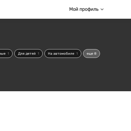
Мой профиль
ные
1
Для детей
1
На автомобиле
1
еще 8