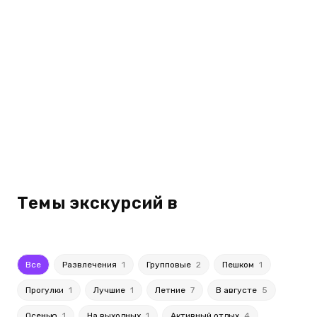
Темы экскурсий в
Все
Развлечения
1
Групповые
2
Пешком
1
Прогулки
1
Лучшие
1
Летние
7
В августе
5
Осенью
1
На выходных
1
Активный отдых
4