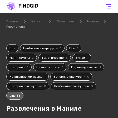
Главная
Каталог
Филиппины
Манила
Развлечения
Все
Необычные маршруты
1
Все
1
Мини-группы
2
Тематические
5
Зимой
1
Обзорные
1
На автомобиле
1
Индивидуальные
1
На английском языке
1
Вечерние экскурсии
0
Обзорные экскурсии
0
Необычные экскурсии
0
еще 36
Развлечения в Маниле