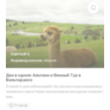
Сантьяго
Индивидуальная
,
пешком
Два в одном: Альпаки и Винный Тур в
Вальпараисо
Откройте для себя волшебство альпак и изысканный вкус
чилийского вина! Новая эксклюзивная экскурсия позволит
вам...
9 часов