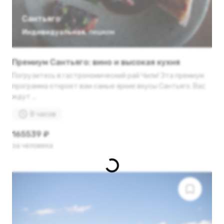
Сантьяго
Индивидуальная
,
пешком
Премиум Сантьяго: вино и высокая кухня
Погрузитесь в гастрономический рай Чили! Эта премиум
программа откроет вам самые яркие вкусы Сантьяго. Вас
ждут ...
8 часов
165539 ₽
за человека