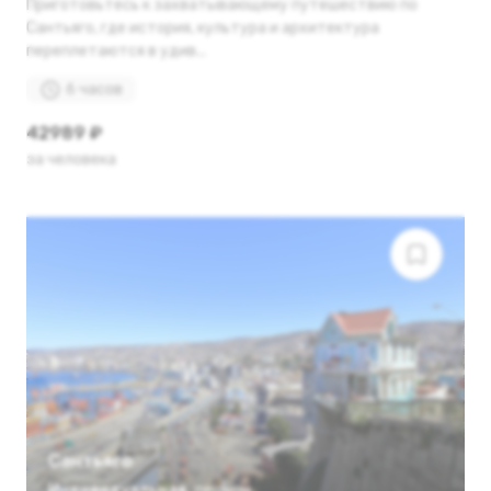
Приготовьтесь к захватывающему путешествию по
Сантьяго, где история, культура и архитектура
переплетаются в удив...
6 часов
42989 ₽
за человека
Сантьяго
Индивидуальная
,
пешком