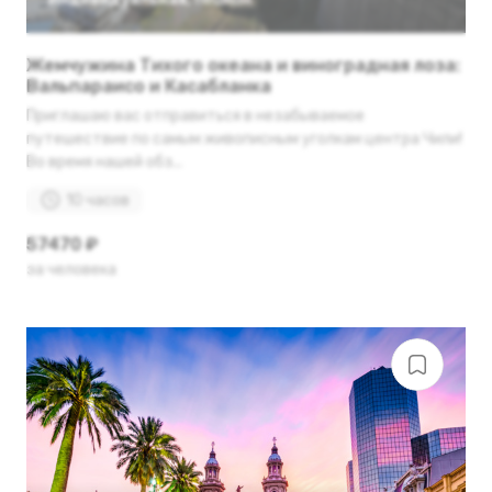
Жемчужина Тихого океана и виноградная лоза:
Вальпараисо и Касабланка
Приглашаю вас отправиться в незабываемое
путешествие по самым живописным уголкам центра Чили!
Во время нашей обз...
10 часов
57470 ₽
за человека