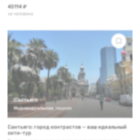
45114 ₽
за человека
Сантьяго
Индивидуальная
,
пешком
Сантьяго: город контрастов — ваш идеальный
сити-тур