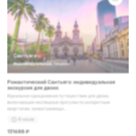
Сантьяго
Индивидуальная
,
пешком
Романтический Сантьяго: индивидуальная
экскурсия для двоих
Идеальное однодневное путешествие для двоих,
включающее неспешные прогулки по колоритным
кварталам, захватывающи...
8 часов
131688 ₽