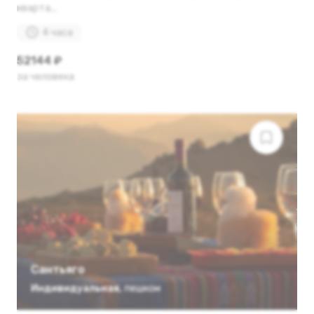
кварта...
4 часа
52144 ₽
за человека
Сантьяго
Индивидуальная
,
пешком