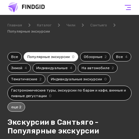
Главная
Каталог
Чили
Сантьяго
Популярные экскурсии
Все
Популярные экскурсии
0
Обзорные
2
Все
4
Зимой
4
Индивидуальные
4
На автомобиле
2
Тематические
2
Индивидуальные экскурсии
0
Гастрономические туры, экскурсии по барам и кафе, винные и
пивные дегустации
0
еще 2
Экскурсии в Сантьяго -
Популярные экскурсии