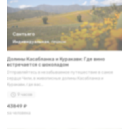
Сантьяго
Индивидуальная
,
пешком
Долины Касабланка и Куракави: Где вино
встречается с шоколадом
Отправляйтесь в незабываемое путешествие в самое
сердце Чили, в живописные долины Касабланка и
Куракави, где вас...
9 часов
43849 ₽
за человека