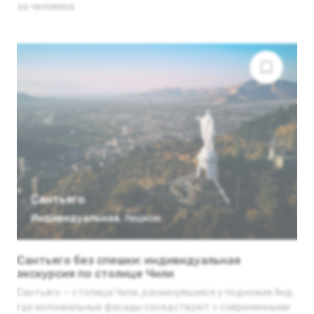
за человека
Сантьяго
Индивидуальная
,
пешком
Сантьяго без спешки: индивидуальная
экскурсия по столице Чили
Сантьяго — столица Чили, раскинувшаяся у подножия Анд,
где колониальные фасады соседствуют с современными