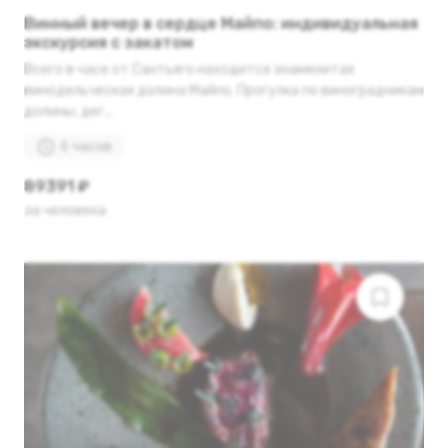
Винный вечер в сердце Майпо: индивидуальная
экскурсия с закатом
Всего в часе от Сантьяго находится знаменитая
винодельческая долина Майпо. Прогулка по виноградникам
долины, дег...
6 часов
89391 ₽
за человека