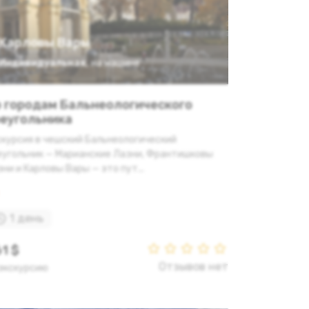
Карловы Вары
Индивидуальная
,
на машине
 городам Бальнеологического
еугольника
скурсия в чешский Бальнеологический
еугольник — Марианские Лазни, Франтишковы
ни и Карловы Вары — это пут...
1 день
1 $
Отзывов нет
 экскурсию