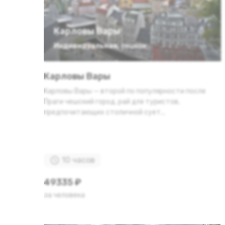
Карловы Вары
Индивидуальная
,
пешком
Карловы Вары
Карловы Вары — второй по популярности после
Праги чешский город, рай для туристов,
предпочитающих столичной сует...
10 часов
49335 ₽
за человека