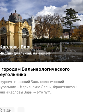
Карловы Вары
Индивидуальная
,
на машине
 городам Бальнеологического
еугольника
скурсия в чешский Бальнеологический
еугольник — Марианские Лазни, Франтишковы
ни и Карловы Вары — это пут...
1 дн