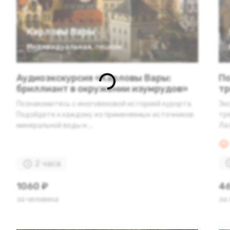
Карловы Вары
Индивидуальная
,
пешком
Аудиоэкскурсия «Карловы Вары:
По
бриллиант в окружении изумрудов»
тр
Познакомитесь с многовековой историей курорта.
Эк
Подойдете к каждому из применяемых источников
тр
минеральной воды и ...
Лаз
2 часа
1060 ₽
46
за человека
за