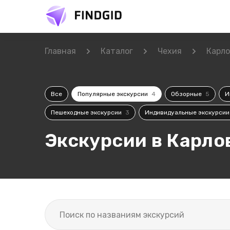
Главная
Каталог
Чехия
Карло
Все
Популярные экскурсии
4
Обзорные
5
И
Пешеходные экскурсии
3
Индивидуальные экскурси
Экскурсии в Карло