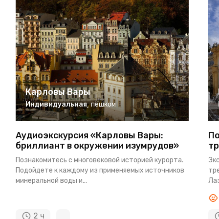
Карловы Вары
Индивидуальная
,
пешком
Аудиоэкскурсия «Карловы Вары:
По
бриллиант в окружении изумрудов»
тр
Познакомитесь с многовековой историей курорта.
Эк
Подойдете к каждому из применяемых источников
тр
минеральной воды и...
Лаз
2 ч