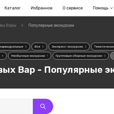
Каталог
Избранное
О сервисе
Помощь
вы Вары
Популярные экскурсии
ндивидуальные
5
Все
5
Экспресс-экскурсии
2
Тематическ
и
4
Необычные экскурсии
1
Групповые сборные экскурсии
0
вых Вар - Популярные э