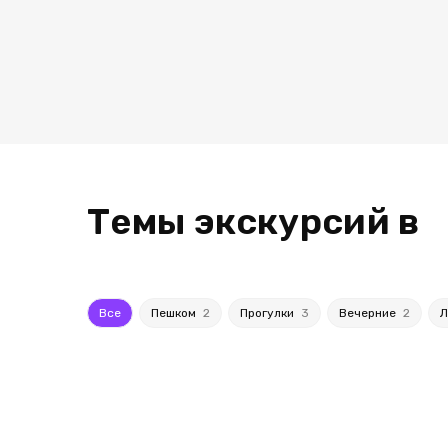
Темы экскурсий в
Все
Пешком
2
Прогулки
3
Вечерние
2
Л