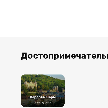
Достопримечатель
Карловы Вары
2 экскурсии