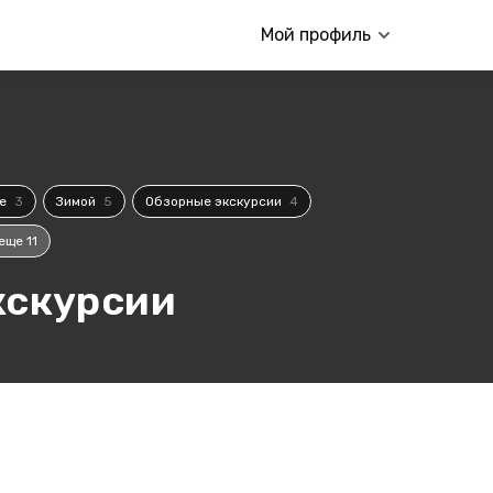
Мой профиль
ие
3
Зимой
5
Обзорные экскурсии
4
еще 11
кскурсии