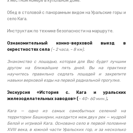
х местном номере в купольном доме.
Обед в столовой с панорамным видом на Уральские горы и
село Кага.
Инструктаж по технике безопасности на маршруте.
Ознакомительный конно-верховой выезд в
окрестностях села
(~ 2 часа, ~ 8 км).
Знакомство с лошадью, которая для Вас будет лучшим
другом на ближайшие пять дней. Вы на практике
научитесь правильно седлать лошадей и закрепите
навыки верховой езды на первой радиальной прогулке.
Экскурсия «История с. Кага и уральских
железоделательных заводов» (
~ 40- 60 мин.)
.
Кага — одно из самых самобытных селений на
территории Башкирии, находится меж двух рек — мудрой
Белой и игривой Кага. Основано село в первой половине
XVIII века, в южной части Уральских гор, и за несколько