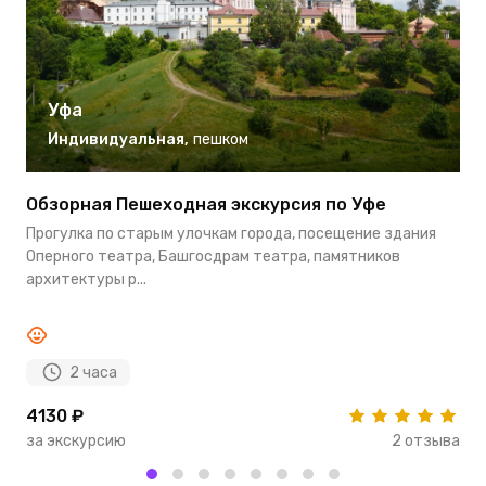
Уфа
Индивидуальная
,
пешком
Обзорная Пешеходная экскурсия по Уфе
Э
Прогулка по старым улочкам города, посещение здания
М
Оперного театра, Башгосдрам театра, памятников
с
архитектуры р...
С
2 часа
4130 ₽
4
за экскурсию
2 отзыва
з