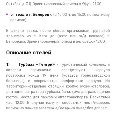
Октября, д. 31). Ориентировочный приезд в Уфу к 21.00.
отъезд в г. Белорецк
: (с 15.00 ч. до 16.00 по местному
времени).
В день отъезда, после
обеда,
организован групповой
трансфер из с. Кага до (авто или ж/д вокзала) г.
Белорецка. Ориентировочный приезд в Белорецк к 17.00.
Описание отелей
1) Турбаза «Тенгри»
- туристический комплекс, в
котором гармонично соседствуют корпуса
постройки конца 19 века (усадьба горнозаводской
больницы) и современные комфортные корпуса. На
территории-отдельно стоящий корпус кухни-столовой,
дом администратора турбазы, бани, дома для размещения
гостей, место для парковки автотранспорта; Расчетный
час: 12:00. В случае наличия свободных мест/номеров,
возможно
раннее заселение/ поздний выезд
без доплат.