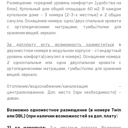
Размещение: «средний уровень комфорта» (удобства на
блок). Купольный дом общей площадью 60 м2; В каждом
купольном доме – 3 номера (2-3-х местные) и 2 общих
санузла. Оснащение номера: одно/двух спальные кровати
с ортопедическими матрацами, тумбы/полки для
хранения вещей, зеркало.
За доп.плату есть возможность разместить
ся
в
двухместном номере в модульном корпусе - стандартный
уровень комфорта
(санузел в номере). Оснащение номера:
2 односпальные или одна двуспальная кровати с
ортопедическими матрацами, тумбы/полки для хранения
вещей, зеркало.
Отопление/водоснабжение/канализация –
централизованное. Доп. место (при необходимости) –
диван.
Возможно одноместное размещение (в номере Twin
или DBL) (при наличии возможностей за доп. плату
).
2)
на маршруте:
2-х местные палатки. Возможно