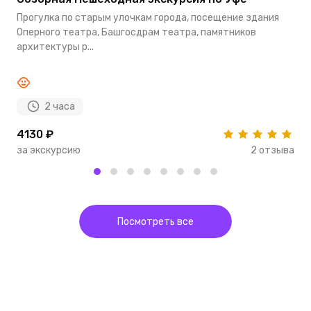
Прогулка по старым улочкам города, посещение здания
М
Оперного театра, Башгосдрам театра, памятников
с
архитектуры р...
С
2 часа
4130 ₽
4
за экскурсию
2 отзыва
з
Посмотреть все