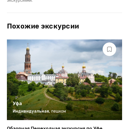
экскурсиями.
Похожие экскурсии
Уфа
Индивидуальная
,
пешком
Обзорная Пешеходная экскурсия по Уфе
Э