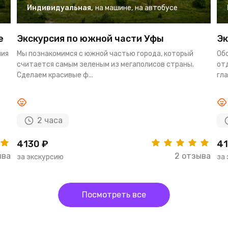
Индивидуальная
,
на машине
,
на автобусе
е
Экскурсия по южной части Уфы
Эк
ния
Мы познакомимся с южной частью города, который
Об
считается самым зеленым из мегаполисов страны.
от
Сделаем красивые ф...
гла
2 часа
4130 ₽
41
ыва
2 отзыва
за экскурсию
за
Посмотреть все