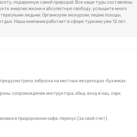
расоту, подаренную самой природой. Все наши туры составлены
вуете энергию жизни и абсолютную свободу, услышите много
тересными людьми. Организуем экскурсии, пешие походы,
отдых. Наша компания работает в сфере туризма уже 12 лет.
е предусмотрена заброска на местных вездеходах-буханках.
ороны, сопровождение инструктора, обед, вход в нац. парк.
ановка в придорожном кафе, перекус (за свой счет).