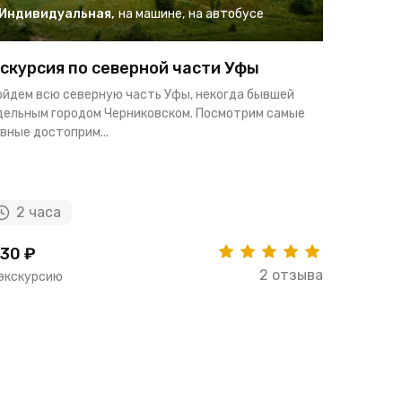
Индивидуальная
,
на машине
,
на автобусе
другое
скурсия по северной части Уфы
Активны
геопарке
ойдем всю северную часть Уфы, некогда бывшей
дельным городом Черниковском. Посмотрим самые
Вас ждет н
вные достоприм...
достоприм
Башкирии: 
2 часа
2 дн
30 ₽
10620 ₽
2 отзыва
 экскурсию
за человек