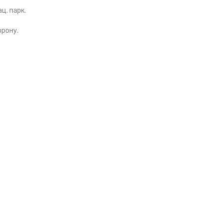
ц. парк.
орону.