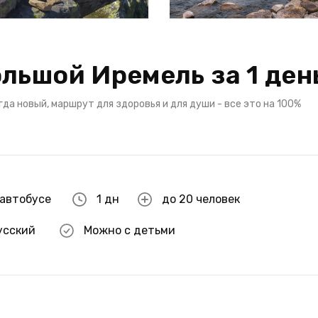
льшой Иремель за 1 ден
да новый, маршрут для здоровья и для души - все это на 100%
 автобусе
1 дн
до 20 человек
усский
Можно с детьми