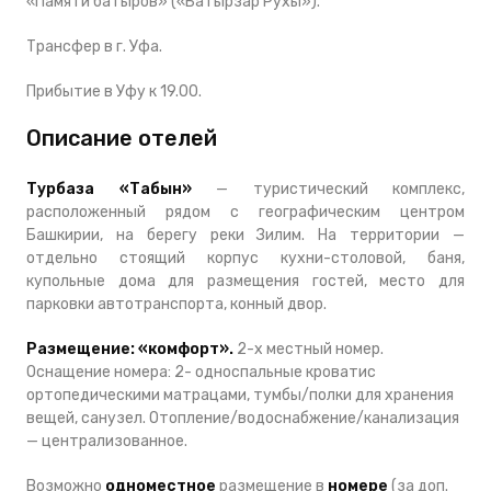
«Памяти батыров» («Батырзар Рухы»).
Трансфер в г. Уфа.
Прибытие в Уфу к 19.00.
Описание отелей
Турбаза «Табын»
— туристический комплекс,
расположенный рядом с географическим центром
Башкирии, на берегу реки Зилим. На территории —
отдельно стоящий корпус кухни-столовой, баня,
купольные дома для размещения гостей, место для
парковки автотранспорта, конный двор.
Размещение: «комфорт».
2-х местный номер.
Оснащение номера: 2- односпальные кровати
с
ортопедическими матрацами, тумбы/полки для хранения
вещей, санузел. Отопление/водоснабжение/канализация
— централизованное.
Возможно
одноместное
размещение в
номере
(за доп.