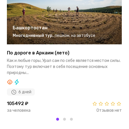
Башкортостан
Многодневный тур
,
пешком
,
на автобусе
По дороге в Аркаим (лето)
С
Как и любые горы, Урал сам по себе является местом силы.
Р
Поэтому тур включает в себя посещение основных
а
природны...
с
6 дней
105492 ₽
1
за человека
Отзывов нет
з