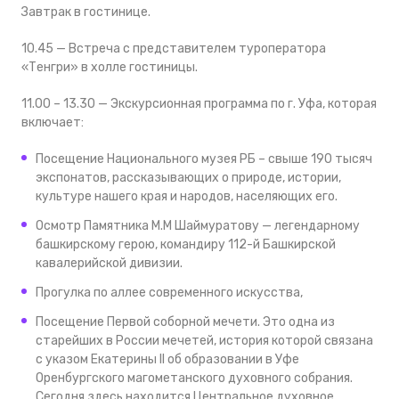
Завтрак в гостинице.
10.45 — Встреча с представителем туроператора
«Тенгри» в холле гостиницы.
11.00 – 13.30 — Экскурсионная программа по г. Уфа, которая
включает:
Посещение Национального музея РБ – свыше 190 тысяч
экспонатов, рассказывающих о природе, истории,
культуре нашего края и народов, населяющих его.
Осмотр Памятника М.М Шаймуратову — легендарному
башкирскому герою, командиру 112-й Башкирской
кавалерийской дивизии.
Прогулка по аллее современного искусства,
Посещение Первой соборной мечети. Это одна из
старейших в России мечетей, история которой связана
с указом Екатерины II об образовании в Уфе
Оренбургского магометанского духовного собрания.
Сегодня здесь находится Центральное духовное