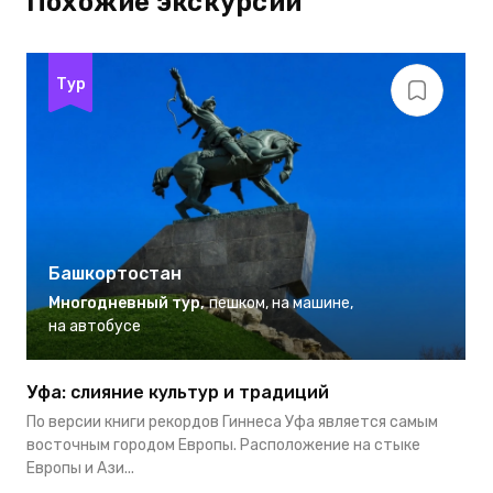
Похожие экскурсии
Тур
Башкортостан
Многодневный тур
,
пешком
,
на машине
,
на автобусе
Уфа: слияние культур и традиций
П
По версии книги рекордов Гиннеса Уфа является самым
К
восточным городом Европы. Расположение на стыке
П
Европы и Ази...
п